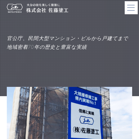
株
官公庁、民間大型マンション・ビルから戸建てまで
地域密着70年の歴史と豊富な実績