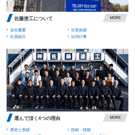
MORE
佐藤塗工について
会社概要
社長挨拶
社員紹介
社内行事
MORE
選んで頂く4つの理由
歴史と実績
技術・技能