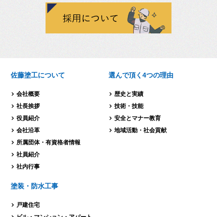
佐藤塗工について
選んで頂く4つの理由
会社概要
歴史と実績
社長挨拶
技術・技能
役員紹介
安全とマナー教育
会社沿革
地域活動・社会貢献
所属団体・有資格者情報
社員紹介
社内行事
塗装・防水工事
戸建住宅
ビル・マンション・
アパート