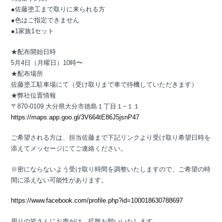
●佐藤塗工まで取りに来られる方
●色はご指定できません
●1家族1セット
★配布開始日時
5月4日（月曜日）10時〜
★配布場所
佐藤塗工駐車場にて（受け取りまで車で待機していただきます）
★弊社位置情報
〒870-0109 大分県大分市徳島１丁目１−１１
https://maps.app.goo.gl/3V664tE86J5jsnP47
ご希望される方は、担当佐藤まで下記リンクより受け取り希望日時を
添えてメッセージにてご連絡ください。
※密にならないよう受け取り時間を調整いたしますので、ご希望の時
間に添えない可能性があります。
https://www.facebook.com/profile.php?id=100018630788697
周りの皆さんにお声がけ、拡散お願いいたします。