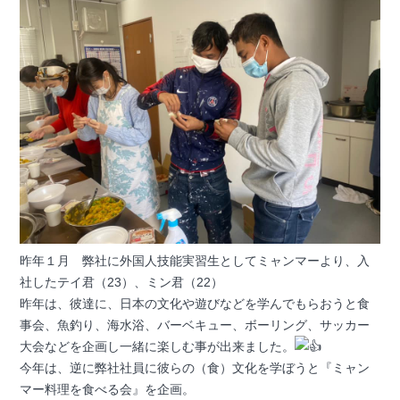
昨年１月 弊社に外国人技能実習生としてミャンマーより、入
社したテイ君（23）、ミン君（22）
昨年は、彼達に、日本の文化や遊びなどを学んでもらおうと食
事会、魚釣り、海水浴、バーベキュー、ボーリング、サッカー
大会などを企画し一緒に楽しむ事が出来ました。
今年は、逆に弊社社員に彼らの（食）文化を学ぼうと『ミャン
マー料理を食べる会』を企画。