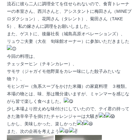
流石に彼ら二人に調理全てを任せられないので、食育トレーナ
ーの本室さん、西川さんと、アシスタントに梅田さん（MINEプ
ロダクション）、花岡さん（タレント）、菊田さん（TAKE
5）、私の嫁さんに調理をお願いしました。
また、ゲストに、後藤社長（城島高原オペレーションズ）、
リュウご夫妻（大在 旬味館オーナー）に参加いただきました
今回の料理は、
チェッターヒン（チキンカレー）、
サモサ（ジャガイモ他野菜をカレー味にした餃子みたいな
物？）、
モヒンガー（魚系スープをかけた米麺）の家庭料理 ３種類。
本場の物とは、味、形は幾分違いますが、ミャンマーを感じな
がら皆で楽しく食べました。
少し本場より控えめな味付けにしていたので、テイ君の持って
きた激辛辛子を掛けたチャレンジャーは大騒ぎ
しかし、美味しかった、楽しかった
また、次の企画を考えよう