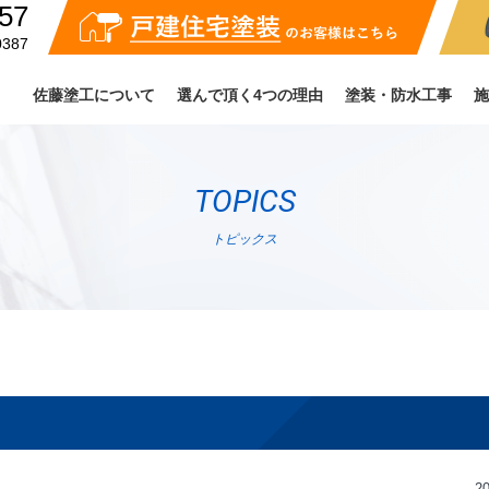
57
（受付時間：月〜金 8:00-17:00）
戸建住宅塗
0387
佐藤塗工について
選んで頂く4つの理由
塗装・防水工事
施
TOPICS
トピックス
20