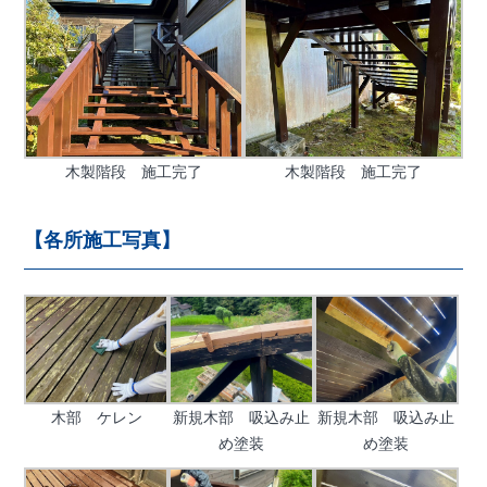
木製階段 施工完了
木製階段 施工完了
【各所施工写真】
木部 ケレン
新規木部 吸込み止
新規木部 吸込み止
め塗装
め塗装