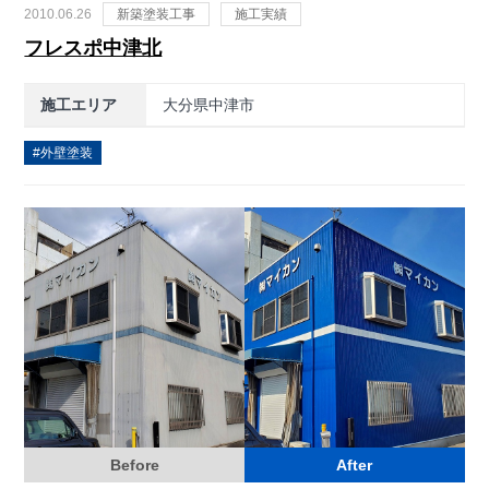
2010.06.26
新築塗装工事
施工実績
フレスポ中津北
施工エリア
大分県中津市
外壁塗装
Before
After