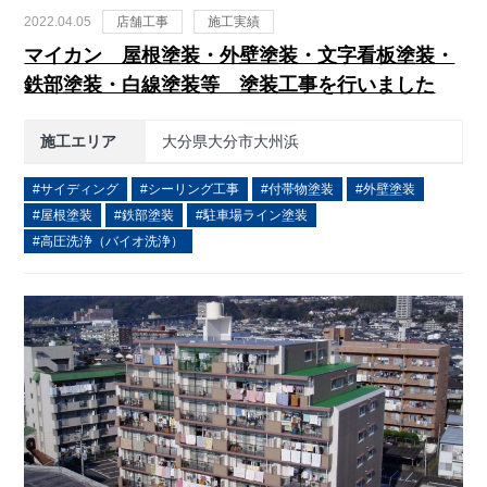
2022.04.05
店舗工事
施工実績
マイカン 屋根塗装・外壁塗装・文字看板塗装・
鉄部塗装・白線塗装等 塗装工事を行いました
施工エリア
大分県大分市大州浜
サイディング
シーリング工事
付帯物塗装
外壁塗装
屋根塗装
鉄部塗装
駐車場ライン塗装
高圧洗浄（バイオ洗浄）