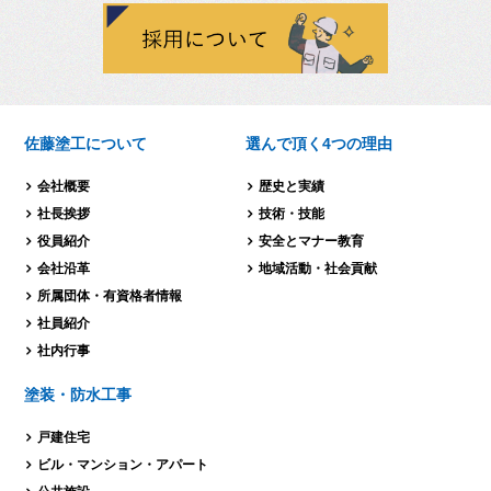
佐藤塗工について
選んで頂く4つの理由
会社概要
歴史と実績
社長挨拶
技術・技能
役員紹介
安全とマナー教育
会社沿革
地域活動・社会貢献
所属団体・有資格者情報
社員紹介
社内行事
塗装・防水工事
戸建住宅
ビル・マンション・
アパート