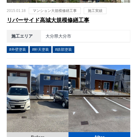
2015.01.18
マンション大規模修繕工事
施工実績
リバーサイド高城大規模修繕工事
施工エリア
大分県大分市
外壁塗装
軒天塗装
鉄部塗装