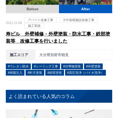
Before
After
アパート改修工事
大中規模施設改修工事
2021.11.06
施工実績
寿ビル 外壁補修・外壁塗装・防水工事・鉄部塗
装等 改修工事を行いました
施工エリア
大分県別府市朝見
ウレタン防水
シーリング工事
付帯物塗装
外壁塗装
樹脂注入
軒天塗装
鉄部塗装
高圧洗浄（バイオ洗浄）
よく読まれている人気のコラム