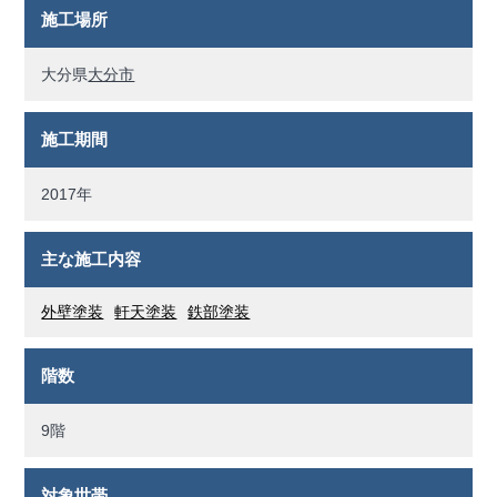
施工場所
大分県
大分市
施工期間
2017年
主な施工内容
外壁塗装
軒天塗装
鉄部塗装
階数
9階
対象世帯