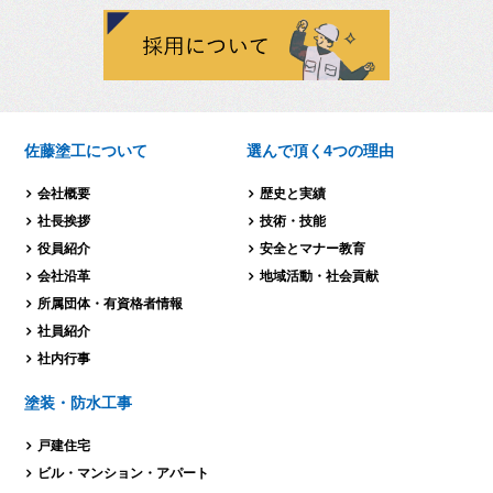
佐藤塗工について
選んで頂く4つの理由
会社概要
歴史と実績
社長挨拶
技術・技能
役員紹介
安全とマナー教育
会社沿革
地域活動・社会貢献
所属団体・有資格者情報
社員紹介
社内行事
塗装・防水工事
戸建住宅
ビル・マンション・
アパート