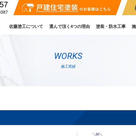
57
（受付時間：月〜金 8:00-17:00）
戸建住宅塗
0387
佐藤塗工について
選んで頂く4つの理由
塗装・防水工事
施
WORKS
施工実績