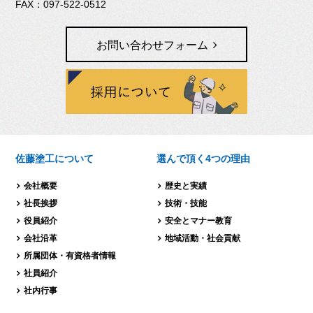
097-522-0512
お問い合わせフォーム
佐藤塗工について
選んで頂く4つの理由
会社概要
歴史と実績
社長挨拶
技術・技能
役員紹介
安全とマナー教育
会社沿革
地域活動・社会貢献
所属団体・有資格者情報
社員紹介
社内行事